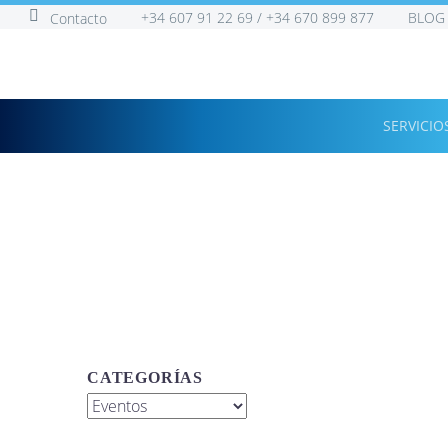


+34 607 91 22 69 / +34 670 899 877
BLOG
Contacto
SERVICIO
Eventos
CATEGORÍAS
Categorías